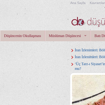
Ana Sayfa
Kavramla
Düşüncenin Okullaşması
Müslüman Düşüncesi
Batı D
İran İzlenimleri: Bö
İran İzlenimleri: Bö
‘Üç Tarz-ı Siyaset’i
mu?