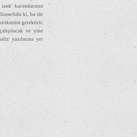
k tank' kurumlarının
inmelidir ki, bu tür
birikimini gerektirir.
alışılacak ve yine
naliz' yazılarına yer