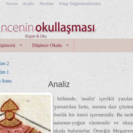
r
Yorum
Analiz
Alıntılar
Kitap Değerlendirmesi
üşüncesi
Düşünce Okulu
lüm 2
lüm 1
n Sonu
Analiz
Bu bölümde, 'analiz' içerikli yazılar
Analizin 'yorum'dan farkı, soruna dair çözüml
çözüme yönelik bir öneri içermesidir. Bu neden
yazılar, malumat-yoğun cinstendir ve oku
önemli katkıda bulunurlar. Örneğin Megatren