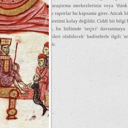
'stratejik' araştırma merkezlerinin veya 'thin
hazırladığı raporlar bu kapsama girer. Ancak bil
yazıların üretimi kolay değildir. Ciddi bir bilgi 
O yüzden, bu bölümde 'seçici' davranmaya ç
'kalıcı etkileri olabilecek' hadiselerle ilgili 'a
verilecektir.