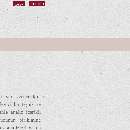
عربي
English
a yer verilecektir.
eyici bir teşhis ve
le 'analiz' içerikli
yucunun birikimine
ds analizleri ya da